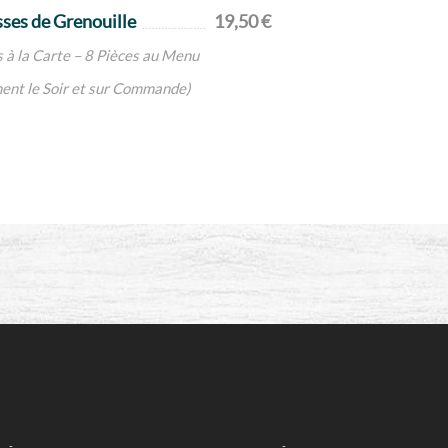
sses de Grenouille
19,50 €
 à la Carte – 8 Pièces au Menu
ent le Soir et sur Commande)