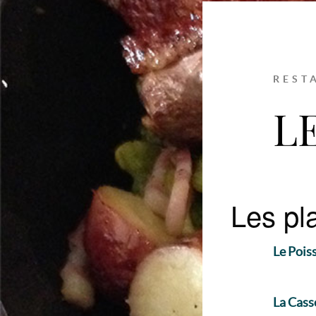
REST
L
Les pl
Le Poiss
La Cass