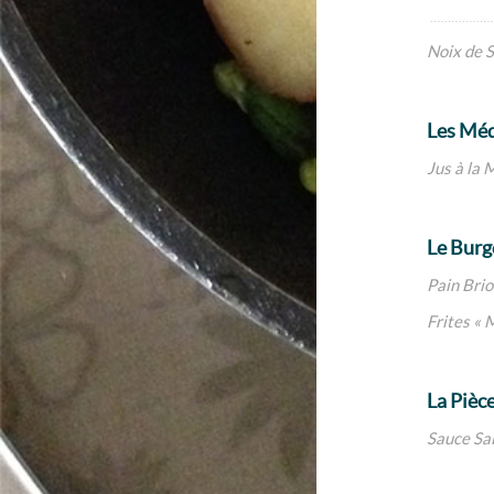
Noix de S
Les Méd
Jus à la 
Le Burg
Pain Bri
Frites « 
La Pièce
Sauce Sai